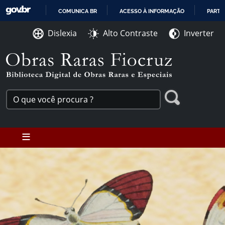
Ir para o conteúdo [1]
COMUNICA BR
ACESSO À INFORMAÇÃO
PARTI
Ir para o menu [2]
IR
Ir para a Busca [3]
Dislexia
Alto Contraste
Inverter
PARA
O
CONTEÚDO