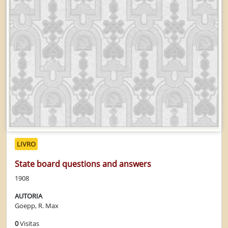
LIVRO
State board questions and answers
1908
AUTORIA
Goepp, R. Max
0
Visitas