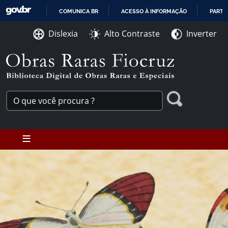
Ir para o conteúdo [1]
COMUNICA BR
ACESSO À INFORMAÇÃO
PARTI
Ir para o menu [2]
IR
Ir para a Busca [3]
Dislexia
Alto Contraste
Inverter
PARA
O
CONTEÚDO