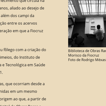
nhecimento que circula na
anos, aliado ao desejo de
a além dos campi da
ção entre os acervos
deração em que a Fiocruz
ou fôlego com a criação do
Biblioteca de Obras Ra
Morisco da Fiocruz
imeios, do Instituto de
Foto de Rodrigo Méxas
a e Tecnológica em Saúde
1.
adas, que ocorriam desde a
eunidas em um mesmo
rigem ao que, a partir de