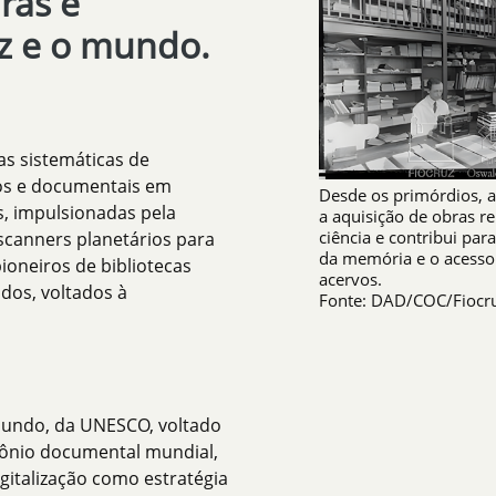
ras e
uz e o mundo.
as sistemáticas de
icos e documentais em
Desde os primórdios, a 
as, impulsionadas pela
a aquisição de obras re
ciência e contribui par
scanners planetários para
da memória e o acesso
ioneiros de bibliotecas
acervos.
idos, voltados à
Fonte: DAD/COC/Fiocr
undo, da UNESCO, voltado
mônio documental mundial,
igitalização como estratégia