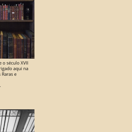
 o século XVII
rigado aqui na
s Raras e
.