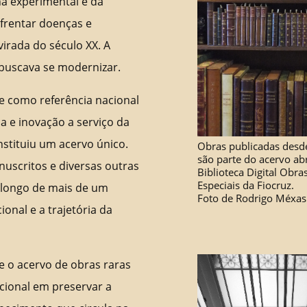
na experimental e da
nfrentar doenças e
irada do século XX. A
 buscava se modernizar.
e como referência nacional
ia e inovação a serviço da
nstituiu um acervo único.
Obras publicadas desde
são parte do acervo ab
nuscritos e diversas outras
Biblioteca Digital Obra
Especiais da Fiocruz.
 longo de mais de um
Foto de Rodrigo Méxas
ional e a trajetória da
e o acervo de obras raras
ucional em preservar a