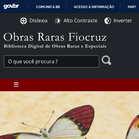
Ir para o conteúdo [1]
COMUNICA BR
ACESSO À INFORMAÇÃO
PARTI
Ir para o menu [2]
IR
Ir para a Busca [3]
Dislexia
Alto Contraste
Inverter
PARA
O
CONTEÚDO