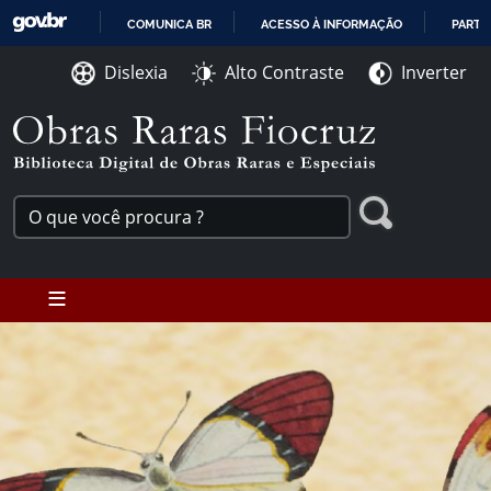
Ir para o conteúdo [1]
COMUNICA BR
ACESSO À INFORMAÇÃO
PARTI
Ir para o menu [2]
IR
Ir para a Busca [3]
Dislexia
Alto Contraste
Inverter
PARA
O
CONTEÚDO