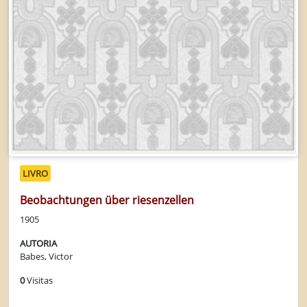
LIVRO
Beobachtungen über riesenzellen
1905
AUTORIA
Babes, Victor
0
Visitas