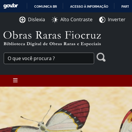
Ir para o conteúdo [1]
COMUNICA BR
ACESSO À INFORMAÇÃO
PARTI
Ir para o menu [2]
IR
Ir para a Busca [3]
Dislexia
Alto Contraste
Inverter
PARA
O
CONTEÚDO