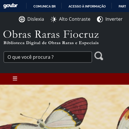
Ir para o conteúdo [1]
COMUNICA BR
ACESSO À INFORMAÇÃO
PARTI
Ir para o menu [2]
IR
Ir para a Busca [3]
Dislexia
Alto Contraste
Inverter
PARA
O
CONTEÚDO