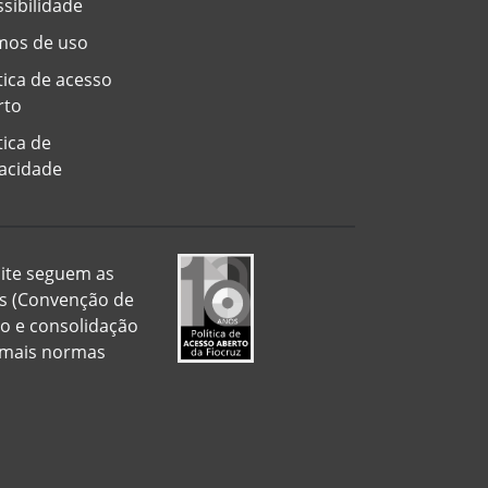
sibilidade
mos de uso
tica de acesso
rto
tica de
vacidade
 site seguem as
is (Convenção de
ão e consolidação
demais normas