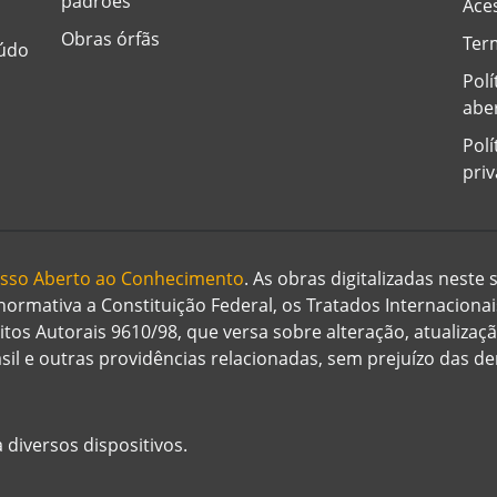
padrões
Aces
Obras órfãs
Ter
eúdo
Polí
abe
Polí
pri
cesso Aberto ao Conhecimento
. As obras digitalizadas neste
 normativa a Constituição Federal, os Tratados Internaciona
eitos Autorais 9610/98, que versa sobre alteração, atualizaç
rasil e outras providências relacionadas, sem prejuízo das 
 diversos dispositivos.