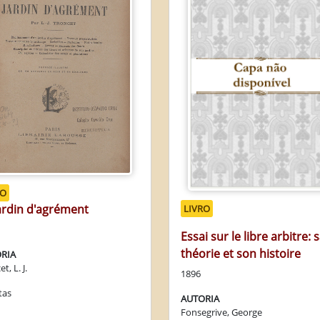
RO
ardin d'agrément
LIVRO
Essai sur le libre arbitre: 
théorie et son histoire
RIA
t, L. J.
1896
tas
AUTORIA
Fonsegrive, George