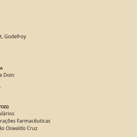
t, Godefroy
RA
e Doin
O
O(S)
lários
rações Farmacêuticas
ão Oswaldo Cruz