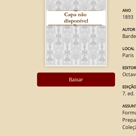
ANO
1893
AUTOR
Barde
LOCAL
Paris
EDITO
Octav
Baixar
EDIÇÃ
7. ed.
ASSUNT
Formu
Prepa
Coleç