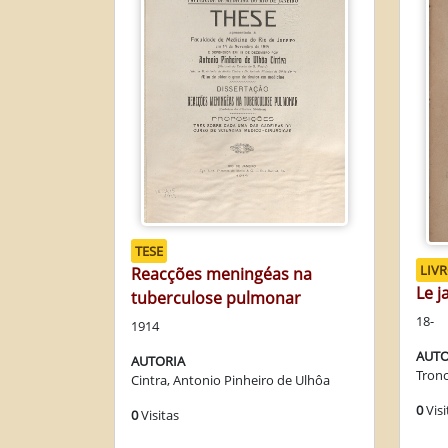
TESE
LIV
Reacções meningéas na
Le j
tuberculose pulmonar
18-
1914
AUTO
AUTORIA
Tronce
Cintra, Antonio Pinheiro de Ulhôa
0
Visi
0
Visitas