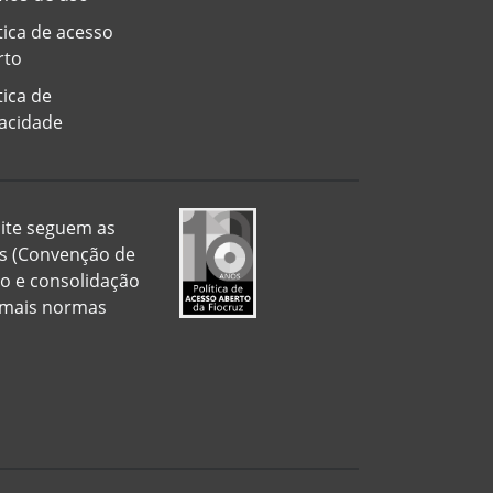
tica de acesso
rto
tica de
vacidade
 site seguem as
is (Convenção de
ão e consolidação
demais normas