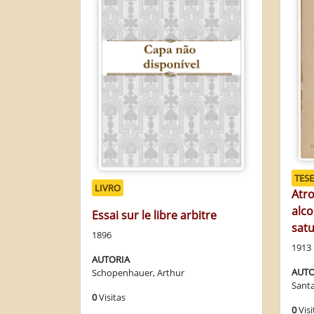
TESE
LIVRO
Atro
alco
Essai sur le libre arbitre
sat
1896
1913
AUTORIA
AUTO
Schopenhauer, Arthur
Santa
0
Visitas
0
Visi