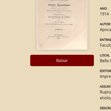
ANO
1914
AUTOR
Apoca
ENTRA
Facul
LOCAL
Baixar
Bello
EDITO
Impre
ASSUNT
Ruptu
etiolo
DESCRI