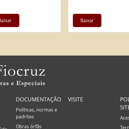
Baixar
Baixar
DOCUMENTAÇÃO
VISITE
PO
SIT
Políticas, normas e
padrões
Aces
Obras órfãs
Ter