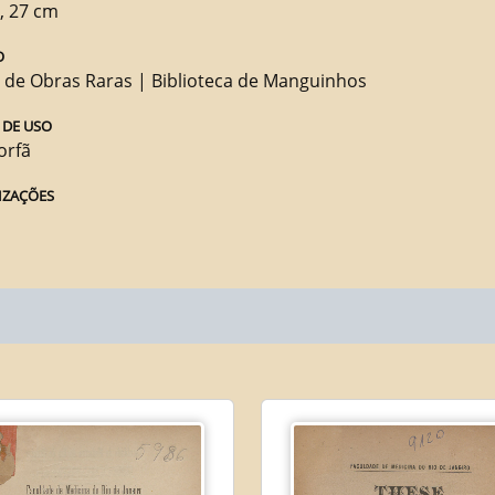
., 27 cm
O
 de Obras Raras | Biblioteca de Manguinhos
 DE USO
orfã
IZAÇÕES