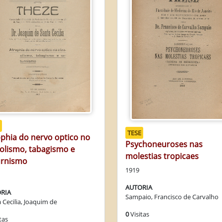
TESE
phia do nervo optico no
Psychoneuroses nas
olismo, tabagismo e
molestias tropicaes
urnismo
1919
AUTORIA
RIA
Sampaio, Francisco de Carvalho
 Cecilia, Joaquim de
0
Visitas
tas