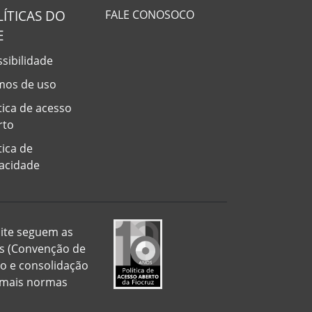
LÍTICAS DO
FALE CONOSOCO
E
sibilidade
mos de uso
tica de acesso
rto
tica de
vacidade
 site seguem as
is (Convenção de
ão e consolidação
demais normas