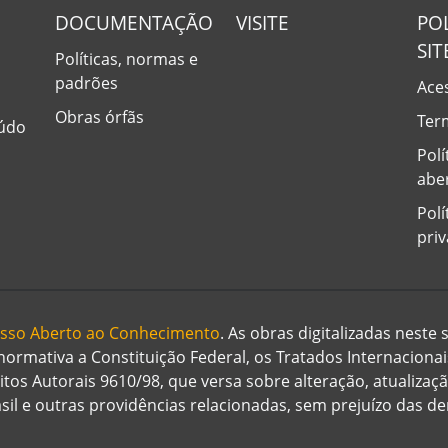
DOCUMENTAÇÃO
VISITE
PO
SIT
Políticas, normas e
padrões
Aces
Obras órfãs
Ter
eúdo
Polí
abe
Polí
pri
cesso Aberto ao Conhecimento
. As obras digitalizadas neste
 normativa a Constituição Federal, os Tratados Internaciona
eitos Autorais 9610/98, que versa sobre alteração, atualizaç
rasil e outras providências relacionadas, sem prejuízo das 