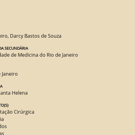
iro, Darcy Bastos de Souza
DA SECUNDÁRIA
dade de Medicina do Rio de Janeiro
 Janeiro
RA
Santa Helena
O(S)
ação Cirúrgica
ia
dos
as