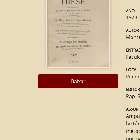
ANO
1923
AUTOR
Monte
ENTRA
Facul
LOCAL
Rio de
Baixar
EDITO
Pap. 
ASSUNT
Amput
histór
méto
norm