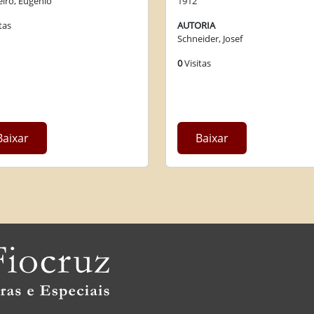
1912
iro, Eugenio
AUTORIA
tas
Schneider, Josef
0
Visitas
Baixar
Baixar