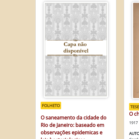
FOLHETO
TESE
O c
O saneamento da cidade do
1917
Rio de Janeiro: baseado em
observações epidemicas e
AUTO