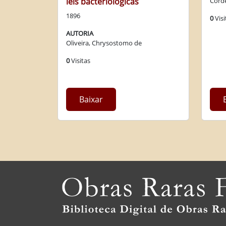
leis bacteriologicas
Corde
1896
0
Visi
AUTORIA
Oliveira, Chrysostomo de
0
Visitas
Baixar