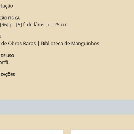
itação
ÇÃO FÍSICA
 [96] p., [5] f. de lâms., il., 25 cm
O
 de Obras Raras | Biblioteca de Manguinhos
 DE USO
orfã
IZAÇÕES