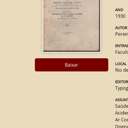
ANO
1930
AUTOR
Perei
ENTRA
Facul
LOCAL
Baixar
Rio de
EDITO
Typog
ASSUNT
Saúde
Acide
Ar Co
Doen