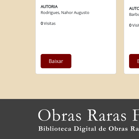
AUTORIA
AUTO
Rodrigues, Nahor Augusto
Barbu
0
Visitas
0
Visi
Baixar