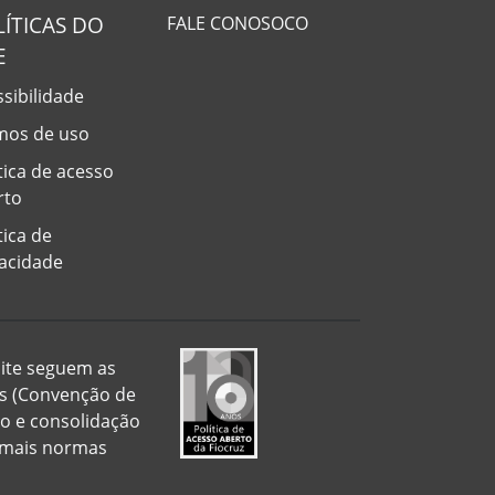
LÍTICAS DO
FALE CONOSOCO
E
sibilidade
mos de uso
tica de acesso
rto
tica de
vacidade
 site seguem as
is (Convenção de
ão e consolidação
demais normas