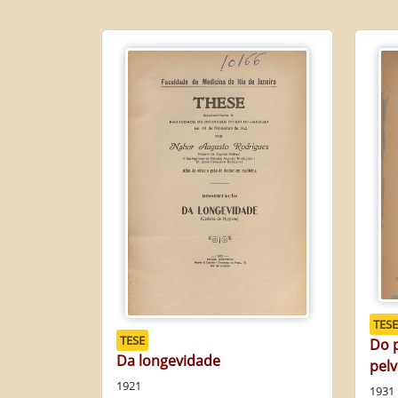
TESE
TESE
Do 
Da longevidade
pelv
1921
1931