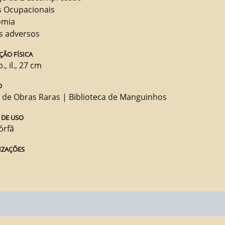
s Ocupacionais
omia
os adversos
ÇÃO FÍSICA
., il., 27 cm
O
 de Obras Raras | Biblioteca de Manguinhos
 DE USO
órfã
IZAÇÕES