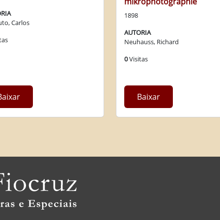
mikrophotographie
RIA
1898
to, Carlos
AUTORIA
tas
Neuhauss, Richard
0
Visitas
Baixar
Baixar