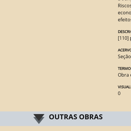
Risco
econ
efeit
DESCRI
[110] p
ACERV
Seção
TERMO
Obra 
VISUAL
0
OUTRAS OBRAS