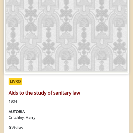
LIVRO
Aids to the study of sanitary law
1904
AUTORIA
Critchley, Harry
0
Visitas