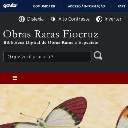
Ir para o conteúdo [1]
COMUNICA BR
ACESSO À INFORMAÇÃO
PARTI
Ir para o menu [2]
IR
Ir para a Busca [3]
Dislexia
Alto Contraste
Inverter
PARA
O
CONTEÚDO